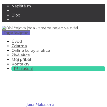
Napiště mi
Blog
Toggle Navigation
Úvod
Zdarma
Online kurzy a lekce
Živé akce
Můj příběh
Kontakty
Přihlášení
Tyden-1-kalendar-
treninku-celo-oci-tvare
Published by
Jana Makarová
on
29 listopadu, 2021
29