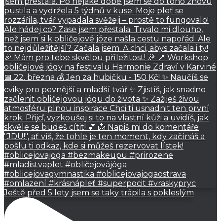
Ještě před 5 lety jsem se taky trápila s pokleslým