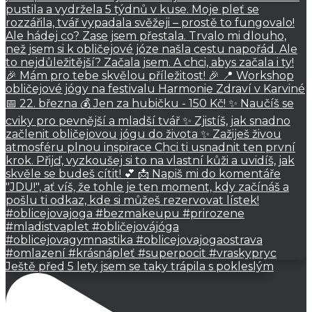
Ještě před 5 lety jsem se taky trápila s pokleslým