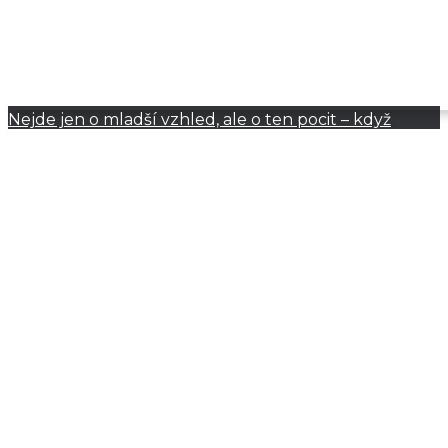
Nejde jen o mladší vzhled, ale o ten pocit – když