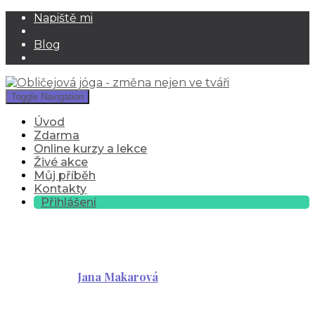
Napiště mi
Blog
Toggle Navigation
Úvod
Zdarma
Online kurzy a lekce
Živé akce
Můj příběh
Kontakty
Přihlášení
test2
Published by
Jana Makarová
on
10 ledna, 2021
10 ledna,
2021