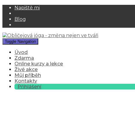
Napiště mi
Blog
Toggle Navigation
Úvod
Zdarma
Online kurzy a lekce
Živé akce
Můj příběh
Kontakty
Přihlášení