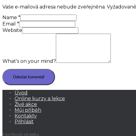
Vaše e-mailová adresa nebude zveřejněna.
Vyžadované
Name
*
Email
*
Website
What's on your mind?
Úvod
Online kurzy a lekce
Živé akce
Můj příběh
Kontakty
Přihlásit
Facebook stránka