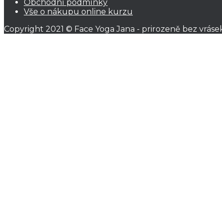
Obchodní podmínky
Vše o nákupu online kurzu
Copyright 2021 © Face Yoga Jana - prirozeně bez vráse