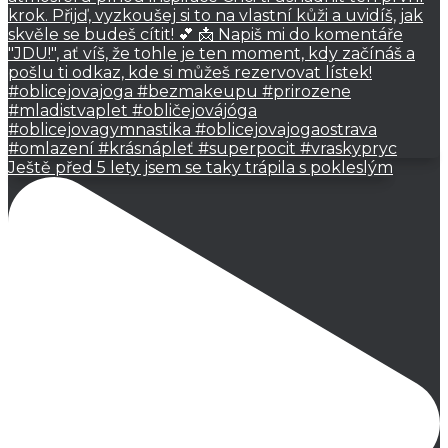
Ještě před 5 lety jsem se taky trápila s pokleslým