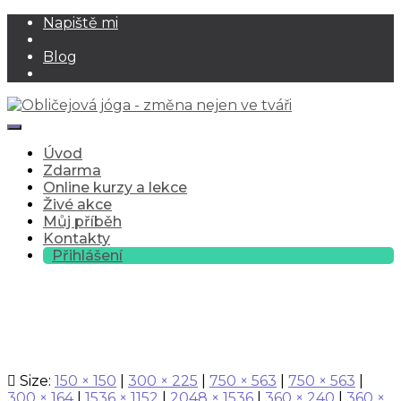
Napiště mi
Blog
Toggle Navigation
Úvod
Zdarma
Online kurzy a lekce
Živé akce
Můj příběh
Kontakty
Přihlášení
20240917_174232
Size:
150 × 150
|
300 × 225
|
750 × 563
|
750 × 563
|
300 × 164
|
1536 × 1152
|
2048 × 1536
|
360 × 240
|
360 ×