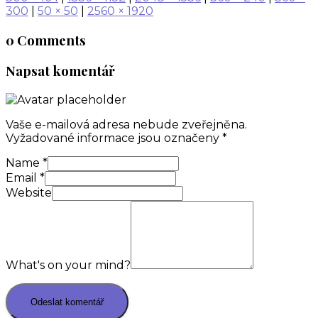
300
|
50 × 50
|
2560 × 1920
0 Comments
Napsat komentář
Vaše e-mailová adresa nebude zveřejněna.
Vyžadované informace jsou označeny
*
Name
*
Email
*
Website
What's on your mind?