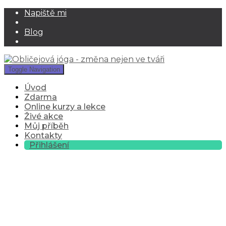
Napiště mi
Blog
Toggle Navigation
Úvod
Zdarma
Online kurzy a lekce
Živé akce
Můj příběh
Kontakty
Přihlášení
recenze-
prirozenebezvrasek-online-
kurz-oblicejove-jogy