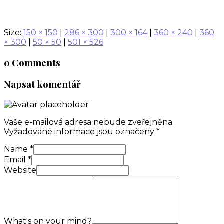
Size:
150 × 150
|
286 × 300
|
300 × 164
|
360 × 240
|
360
× 300
|
50 × 50
|
501 × 526
0 Comments
Napsat komentář
Vaše e-mailová adresa nebude zveřejněna.
Vyžadované informace jsou označeny
*
Name
*
Email
*
Website
What's on your mind?