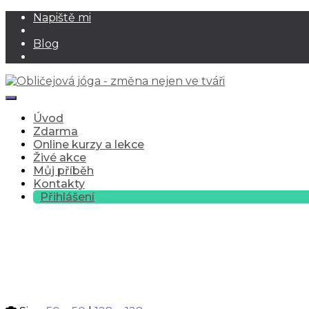
Napiště mi
Blog
Toggle Navigation
Úvod
Zdarma
Online kurzy a lekce
Živé akce
Můj příběh
Kontakty
Přihlášení
individualni-lekce-ob