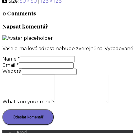
Size:
50 × 50
|
128 × 128
0 Comments
Napsat komentář
Vaše e-mailová adresa nebude zveřejněna.
Vyžadované
Name
*
Email
*
Website
What's on your mind?
Úvod