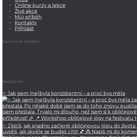
Online kurzy a lekce
Živé akce
Můj příběh
Kontakty
Přihlásit
Facebook stránka
Instagram
✨ Jak jsem (ne)byla konzistentní – a proč bys měla