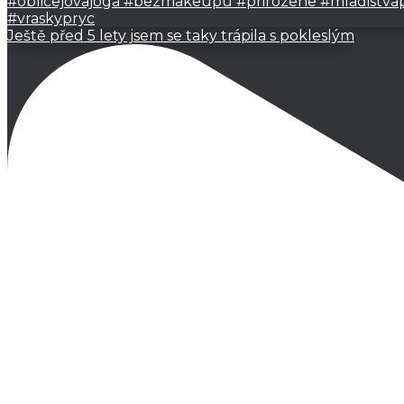
Ještě před 5 lety jsem se taky trápila s pokleslým