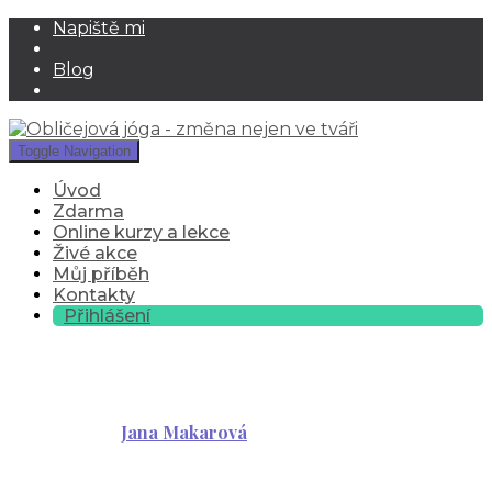
Napiště mi
Blog
Toggle Navigation
Úvod
Zdarma
Online kurzy a lekce
Živé akce
Můj příběh
Kontakty
Přihlášení
1
Published by
Jana Makarová
on
27 března, 2019
27
března, 2019