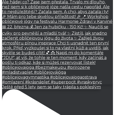
Ještě před 5 lety jsem se taky trápila s pokleslým