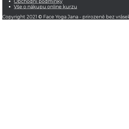
Obchodní podmínky
Vše o nákupu online kurzu
Copyright 2021 © Face Yoga Jana - prirozeně bez vráse