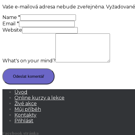
Vaše e-mailová adresa nebude zveřejněna.
Vyžadované
Name
*
Email
*
Website
What's on your mind?
Úvod
Online kurzy a lekce
Živé akce
Můj příběh
Kontakty
Přihlásit
Facebook stránka