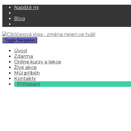
Napiště mi
Blog
Toggle Navigation
Úvod
Zdarma
Online kurzy a lekce
Živé akce
Můj příběh
Kontakty
Přihlášení