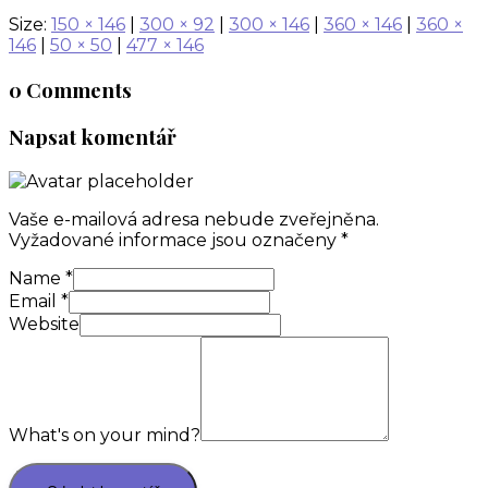
Size:
150 × 146
|
300 × 92
|
300 × 146
|
360 × 146
|
360 ×
146
|
50 × 50
|
477 × 146
0 Comments
Napsat komentář
Vaše e-mailová adresa nebude zveřejněna.
Vyžadované informace jsou označeny
*
Name
*
Email
*
Website
What's on your mind?