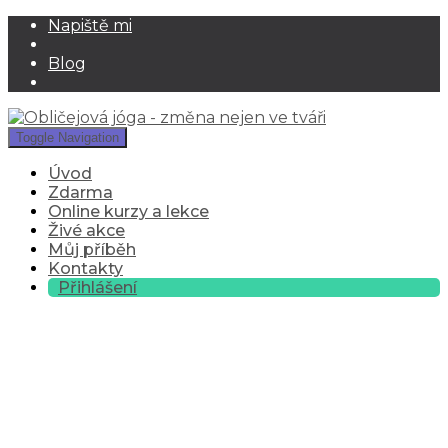
Napiště mi
Blog
Toggle Navigation
Úvod
Zdarma
Online kurzy a lekce
Živé akce
Můj příběh
Kontakty
Přihlášení
Screen Shot 2023-03-19 at
18.16.43