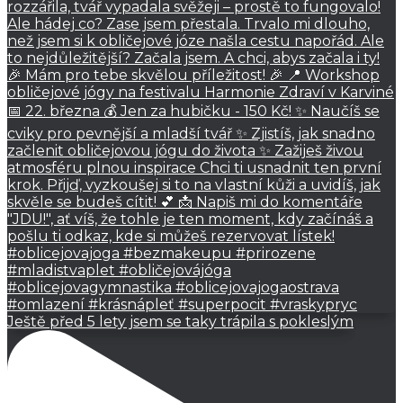
Ještě před 5 lety jsem se taky trápila s pokleslým