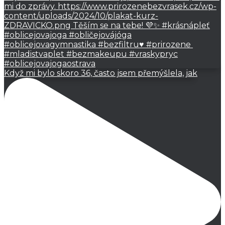
Když mi bylo skoro 36, často jsem přemýšlela, jak