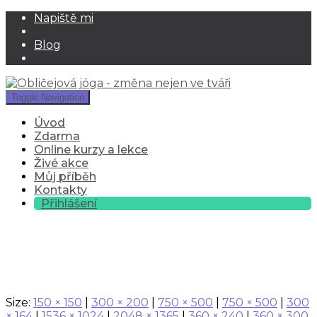
Napiště mi
Blog
Toggle Navigation
Úvod
Zdarma
Online kurzy a lekce
Živé akce
Můj příběh
Kontakty
Přihlášení
blog-face-yoga-jana
Size:
150 × 150
|
300 × 200
|
750 × 500
|
750 × 500
|
300
× 164
|
1536 × 1024
|
2048 × 1365
|
360 × 240
|
360 × 300